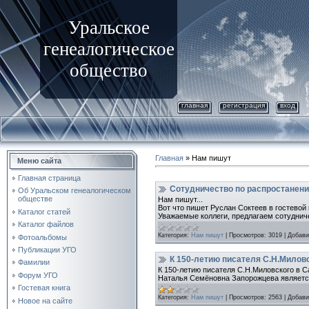
Уральское
генеалогическое
общество
главная
регистрация
вход
Главная
»
Нам пишут
Меню сайта
Главная страница
Сотудничество по распростанени
Об Уральском генеалогическом
обществе
Нам пишут...
Вот что пишет Руслан Соктеев в гостевой 
Каталог статей
Уважаемые коллеги, предлагаем сотуднич
Каталог файлов
Категория:
Нам пишут
|
Просмотров:
3019
|
Добави
Фотоальбомы
Публикации УГО
К 150-летию писателя С.Н.Миловс
Фамилии
К 150-летию писателя С.Н.Миловского в Са
Форум УГО
Наталья Семёновна Запорожцева являет
Гостевая книга
Категория:
Нам пишут
|
Просмотров:
2563
|
Добави
Новое на сайте