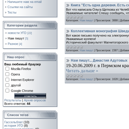
Напишите нам на email
Книга "Есть одна деревня. Есть се
Ссылки на сайты
Вот что написала Ольга Щеткова из Челяб
Тесты
Уважаемые читатели! Спешу сообщить, что
Категория:
Нам пишут
|
Просмотров:
3888
|
Добави
Категории раздела
Коллективная монография Шведы
новости УГО
[22]
Вот какое письмо получено на электронну
Нам пишут
[5]
Уважаемые коллеги!
Исторический факультет Магнитогорского
Разное
[4]
Категория:
Нам пишут
|
Просмотров:
1587
|
Добави
Наш опрос
Нам пишут... Династия Адутовых
Ваш любимый браузер
19-20.06.2009 г. в Пермском к
Mozilla Firefox
Читать дальше »
Opera
Категория:
Нам пишут
|
Просмотров:
1628
|
Добави
Internet Explorer
другой
Google Chrome
Результаты
|
Архив опросов
Всего ответов:
44
Список тегов
Гассельблат
(10)
история УГО
(8)