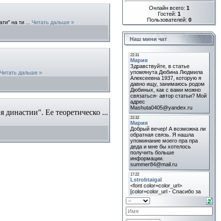
Онлайн всего:
1
Гостей:
1
Пользователей:
0
ати" на ти
...
Читать дальше »
Наш мини чат
Читать дальше »
я династии". Ее теоретическо
...