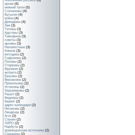
поколенная роспись
(6)
архив
(6)
нижний тагил
(5)
Степановы
(4)
Бусыгин
(4)
война
(4)
Демидовы
(4)
Лая
(3)
Титовы
(3)
Адутовы
(3)
Тимофеев
(3)
советы
(3)
архивы
(3)
Неизвестные
(3)
блинов
(3)
методика
(2)
Сафоневы
(2)
Поповы
(2)
Старковы
(2)
Фрумкин
(2)
актриса
(2)
Ершовы
(2)
Верзаковы
(2)
Прокопьевы
(2)
Устиновы
(2)
Херувимовы
(2)
Рашет
(2)
Фидлеры
(2)
Беринг
(2)
адрес-календари
(2)
Негановы
(2)
Линденау
(2)
Агте
(2)
Слукин
(2)
УИРО
(2)
Нарбуты
(2)
краеведческие источники
(2)
Сорокины
(2)