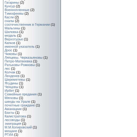
Гагарины
(2)
Кунгур
(2)
Военнопленные
(2)
Тимофеевы
(2)
Касли
(2)
скалы
(2)
соотечественник в Германии
(1)
Мальгины
(1)
Шиловка
(1)
медаль
(1)
Верхотурье
(1)
Капков
(1)
именной указатель
(1)
Доос
(1)
Чижовы
(1)
Ляпцевы. Черказьяновы
(1)
Петро-Матвеевка
(1)
Ратьковы-Рожновы
(1)
лес
(1)
Колчак
(1)
Ленденев
(1)
Шереметевы
(1)
Ягудины
(1)
Ченцовы
(1)
Ирбит
(1)
Семейные предания
(1)
Мягковы
(1)
шведы на Урале
(1)
почетные граждане
(1)
Аманацкие
(1)
Бахты
(1)
Калистратова
(1)
лесоводы
(1)
эмиграция
(1)
М.М.Копировский
(1)
мещане
(1)
РГИА
(1)