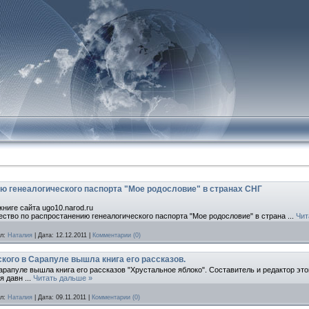
ю генеалогического паспорта "Мое родословие" в странах СНГ
книге сайта ugo10.narod.ru
ество по распростанению генеалогического паспорта "Мое родословие" в страна
...
Чит
л:
Наталия
|
Дата:
12.12.2011
|
Комментарии (0)
кого в Сарапуле вышла книга его рассказов.
рапуле вышла книга его рассказов "Хрустальное яблоко". Составитель и редактор это
ся давн
...
Читать дальше »
л:
Наталия
|
Дата:
09.11.2011
|
Комментарии (0)