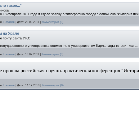
ло такое..."
инска:
 18 февраля 2011 года я сдала заявку в типографию города Челябинска "Империя печ
л:
Наталия
|
Дата:
20.02.2011
|
Комментарии (0)
 на Урале
ю почту сайта УГО:
 государсвенного университета совместно с университетом Карлштадта готовит кол
...
л:
Наталия
|
Дата:
18.02.2011
|
Комментарии (0)
рае прошла российская научно-практическая конференция "Истори
л:
Наталия
|
Дата:
14.12.2010
|
Комментарии (0)