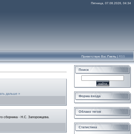
Пятница, 07.08.2026, 04:34
Приветствую Вас
Гость
|
RSS
Поиск
ать дальше »
Форма входа
Облако тегов
го сборника - Н.С. Запорожцева.
Статистика