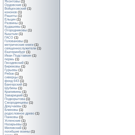
Яхонтовы
(1)
Ордовские
(1)
Войцеховский
(1)
кононов
(1)
Рашеты
(1)
Ельцин
(1)
Развины
(1)
Кудашевы
(1)
Огородниковы
(1)
Кыштым
(1)
ГАСО
(1)
Головановы
(1)
метрические книги
(1)
священнослужители
(1)
Екатеринбург
(1)
Иван Подставкин
(1)
пермь
(1)
Гвоздевский
(1)
Бирюковы
(1)
Гурьевы
(1)
Рябов
(1)
сиверцы
(1)
фонд 643
(1)
Бангерский
(1)
Шубины
(1)
Крапивины
(1)
Заварицкий
(1)
Подкорытова
(1)
Смородинцевы
(1)
Докучаевы
(1)
Блиновы
(1)
родословное древо
(1)
Панковы
(1)
Успенские
(1)
Назарьевы
(1)
Миловский
(1)
погибшие воины
(1)