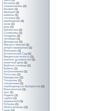
закон
(1)
Космины
(1)
Свининниковы
(1)
Багаряк
(1)
франция
(1)
мамины
(1)
сосновка
(1)
краеведение
(1)
казак
(1)
реки
(1)
библиотека
(1)
Соловьевы
(1)
Лазаревы
(1)
литейщик
(1)
Демидушка
(1)
Миклухо-Маклай
(1)
репрессированные
(1)
Мальцевы
(1)
Ботанический Сад
(1)
Введенская волость
(1)
военное духовенство
(1)
монетный двор
(1)
Выйское училище
(1)
Бабины
(1)
антропонимика
(1)
Петуховы
(1)
Кавадеровы
(1)
Топорковы
(1)
священники
(1)
переведенцы из Малороссии
(1)
Военсвенские
(1)
кант
(1)
Ридигер
(1)
харбин
(1)
караванный
(1)
Рубцова
(1)
Жемчужниковы
(1)
качки
(1)